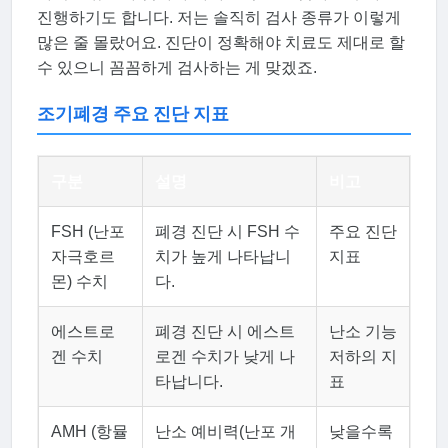
진행하기도 합니다. 저는 솔직히 검사 종류가 이렇게
많은 줄 몰랐어요. 진단이 정확해야 치료도 제대로 할
수 있으니 꼼꼼하게 검사하는 게 맞겠죠.
조기폐경 주요 진단 지표
구분
설명
비고
FSH (난포
폐경 진단 시 FSH 수
주요 진단
자극호르
치가 높게 나타납니
지표
몬) 수치
다.
에스트로
폐경 진단 시 에스트
난소 기능
겐 수치
로겐 수치가 낮게 나
저하의 지
타납니다.
표
AMH (항뮬
난소 예비력(난포 개
낮을수록