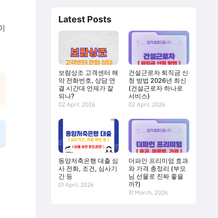
전
Latest Posts
이
보람상조 고객센터 해
건설근로자 퇴직금 신
약 전화번호, 상담 연
청 방법 2026년 최신
결 시간대 언제가 잘
(건설근로자 하나로
되나?
서비스)
02 April, 2026
02 April, 2026
동양저축은행 대출 심
더파인 프리미엄 효과
사 전화, 조건, 심사기
와 가격 총정리 (부모
간 등
님 선물로 진짜 좋을
까?)
01 April, 2026
31 March, 2026